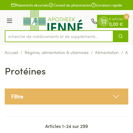
Diapositive 1 de 1
Aller au contenu
Paiements sécurisés
Conseil du pharmacien
Livraison rapide
0
0 articles
Menu
0,00 €
Recherche de médicaments et de s
Cherch
Rechercher
Accueil
/
Régime, alimentation & vitamines
/
Alimentation
/
Ali
Protéines
Filtre
Articles
1
-
24
sur
299