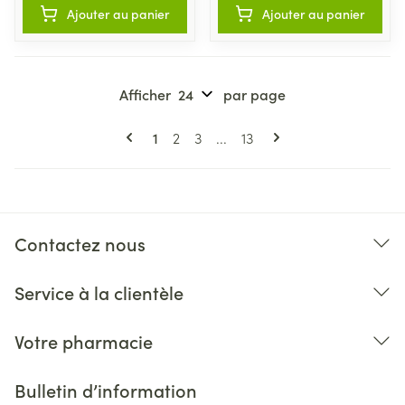
Ajouter au panier
Ajouter au panier
Afficher
par page
Pages
Vous lisez actuellement la page
Page
Page
Page
1
2
3
...
13
Contactez nous
Service à la clientèle
Votre pharmacie
Bulletin d’information