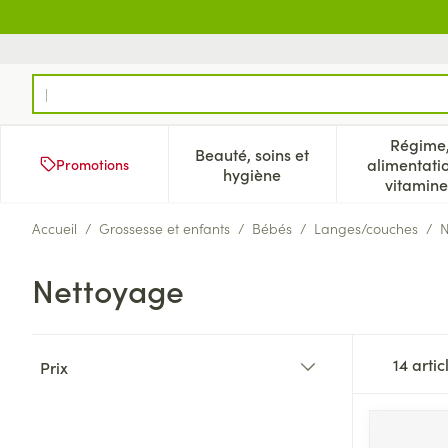
Aller au contenu
Rechercher
Régime
Beauté, soins et
alimentati
Promotions
Afficher le sous-menu pour
Aff
hygiène
vitamine
Accueil
/
Grossesse et enfants
/
Bébés
/
Langes/couches
/
N
Nettoyage
Passer à la liste des produits
14
artic
Prix
filter