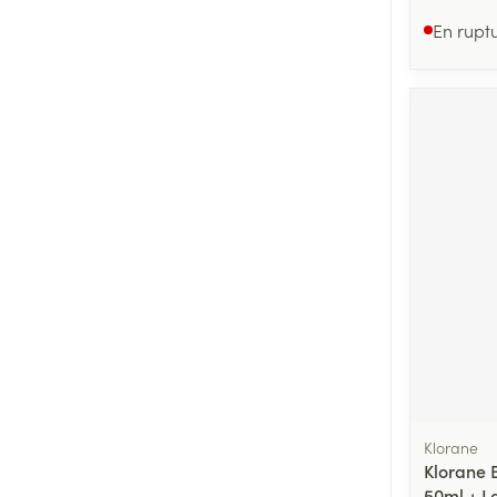
En rupt
Klorane
Klorane B
50ml + L