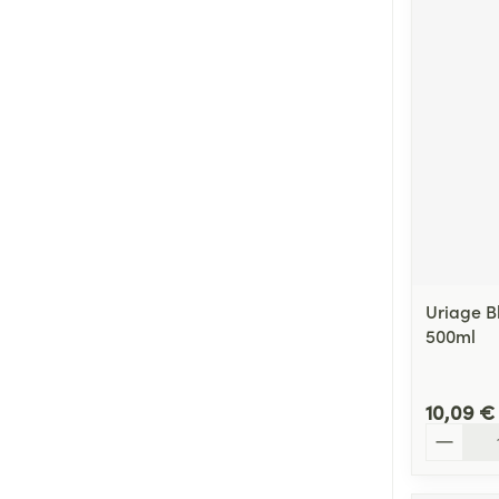
Uriage B
500ml
10,09 €
Quantité