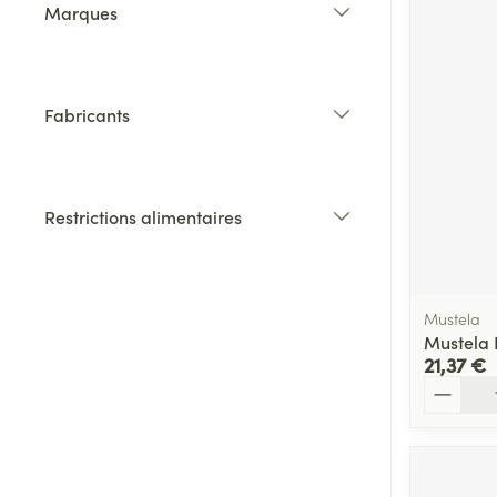
Marques
filter
Fabricants
filter
Restrictions alimentaires
filter
Mustela
Mustela 
21,37 €
Quantité