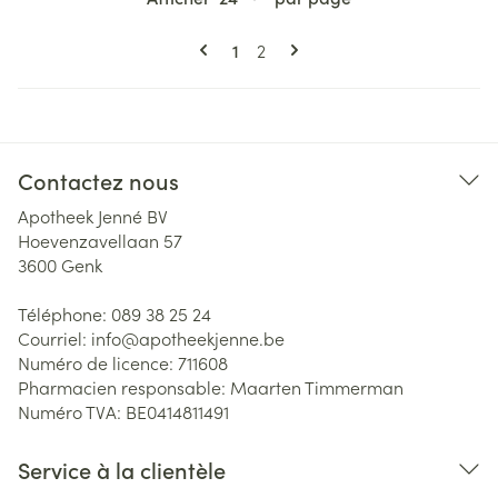
Pages
Vous lisez actuellement la page
Page
1
2
Contactez nous
Apotheek Jenné BV
Hoevenzavellaan 57
3600
Genk
Téléphone:
089 38 25 24
Courriel:
info@
apotheekjenne.be
Numéro de licence:
711608
Pharmacien responsable:
Maarten Timmerman
Numéro TVA:
BE0414811491
Service à la clientèle