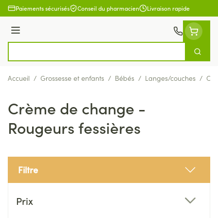
Aller au contenu
Paiements sécurisés
Conseil du pharmacien
Livraison rapide
Menu
Cherch
Rechercher
Accueil
/
Grossesse et enfants
/
Bébés
/
Langes/couches
/
Crè
Crème de change -
Rougeurs fessières
Filtre
Passer à la liste des produits
Prix
filter