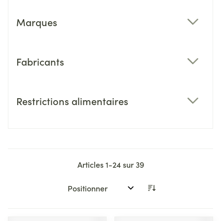
Marques
filter
Fabricants
filter
Restrictions alimentaires
filter
Articles
1
-
24
sur
39
Trier par: