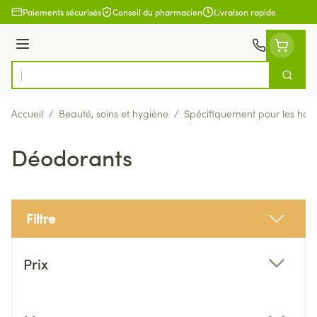
Aller au contenu
Paiements sécurisés
Conseil du pharmacien
Livraison rapide
Menu
Cherch
Rechercher
Accueil
/
Beauté, soins et hygiène
/
Spécifiquement pour les ho
Déodorants
Filtre
Passer à la liste des produits
Prix
filter