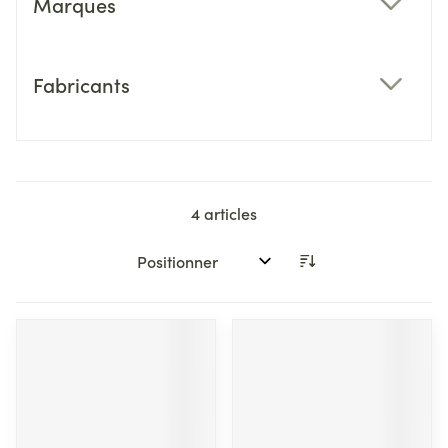
Marques
filter
Fabricants
filter
4
articles
Trier par: