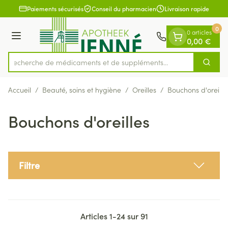
Diapositive 1 de 1
Aller au contenu
Paiements sécurisés
Conseil du pharmacien
Livraison rapide
0
0 articles
Menu
0,00 €
Recherche de médicaments et de
Cherch
Rechercher
Accueil
/
Beauté, soins et hygiène
/
Oreilles
/
Bouchons d'oreille
Bouchons d'oreilles
Filtre
Articles
1
-
24
sur
91