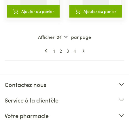
Ajouter au panier
Ajouter au panier
Afficher
par page
Pages
Vous lisez actuellement la page
Page
Page
Page
1
2
3
4
Contactez nous
Service à la clientèle
Votre pharmacie