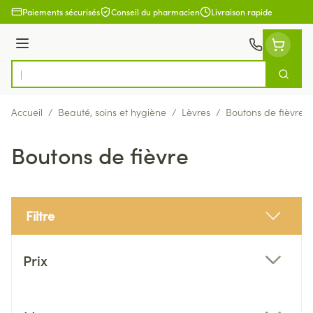
Aller au contenu
Paiements sécurisés
Conseil du pharmacien
Livraison rapide
Menu
Cherch
Rechercher
Accueil
/
Beauté, soins et hygiène
/
Lèvres
/
Boutons de fièvre
Boutons de fièvre
Filtre
Passer à la liste des produits
Prix
filter