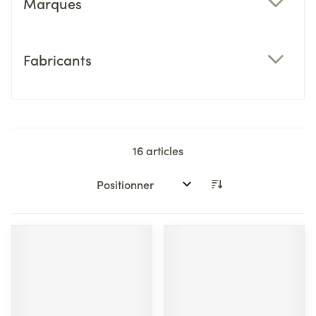
Marques
filter
Fabricants
filter
16
articles
Trier par: