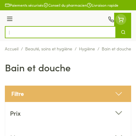
Aller au contenu
Paiements sécurisés
Conseil du pharmacien
Livraison rapide
Menu
Cherch
Rechercher
Accueil
/
Beauté, soins et hygiène
/
Hygiène
/
Bain et douche
Bain et douche
Filtre
Passer à la liste des produits
Prix
filter