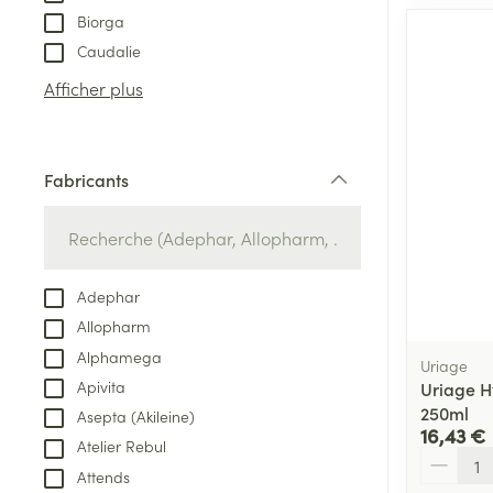
Biorga
Caudalie
Afficher plus
Fabricants
filter
Adephar
Allopharm
Alphamega
Uriage
Apivita
Uriage H
250ml
Asepta (Akileine)
16,43 €
Atelier Rebul
Quantité
Attends