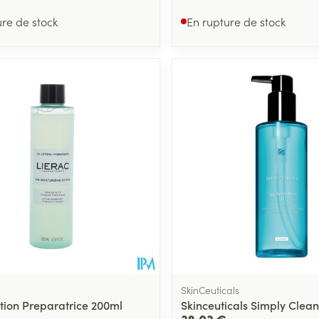
ure de stock
En rupture de stock
SkinCeuticals
otion Preparatrice 200ml
Skinceuticals Simply Clea