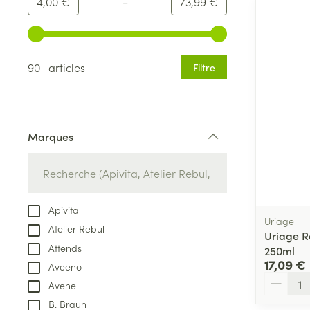
-
Valeur minimale
Valeur maximale
4,00 €
73,99 €
Utilisez les touches fléchées gauche et droite pour ajust
90 articles
Filtre
Marques
filter
Apivita
Uriage
Atelier Rebul
Uriage R
Attends
250ml
17,09 €
Aveeno
Quantité
Avene
B. Braun