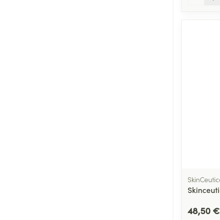
SkinCeutic
Skinceut
48,50 €