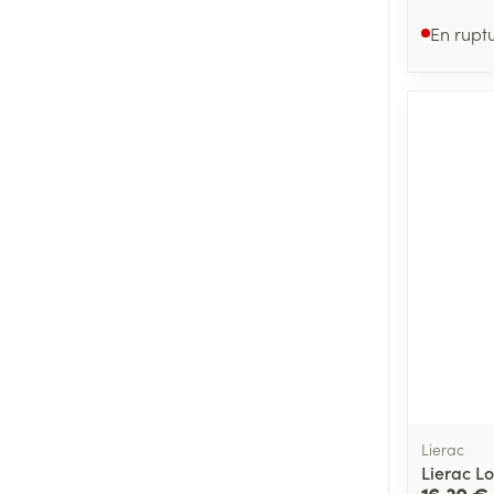
En rupt
Lierac
Lierac L