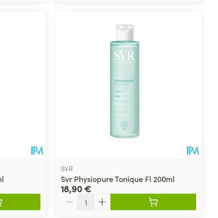
SVR
l
Svr Physiopure Tonique Fl 200ml
18,90 €
Quantité