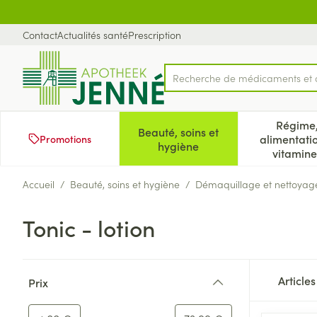
Aller au contenu
Diapositive 1 de 1
Contact
Actualités santé
Prescription
Recherche de m
Rechercher
Régime
Beauté, soins et
alimentati
Promotions
Afficher le sous-menu pour
Aff
hygiène
vitamine
Accueil
/
Beauté, soins et hygiène
/
Démaquillage et nettoyag
Tonic - lotion
Passer à la liste des produits
Article
Prix
filter