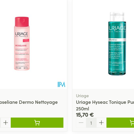
er les valeurs minimales et maximales du prix.
Uriage
oseliane Dermo Nettoyage
Uriage Hyseac Tonique Pur
250ml
15,70 €
Quantité