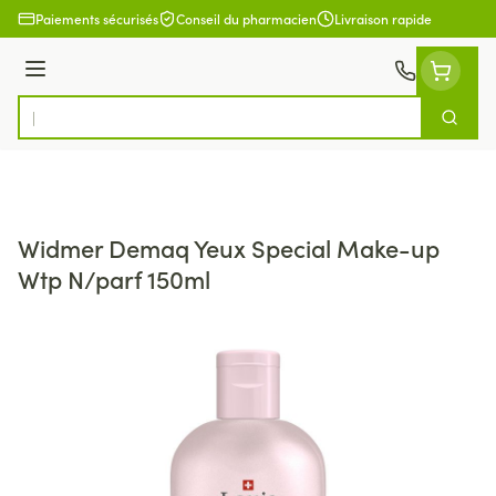
Aller au contenu
Paiements sécurisés
Conseil du pharmacien
Livraison rapide
Menu
Cherch
Rechercher
Widmer Demaq Yeux Special Make-up
Wtp N/parf 150ml