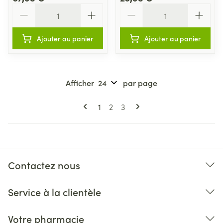
Quantité
Quantité
Ajouter au panier
Ajouter au panier
Afficher
par page
Pages
Vous lisez actuellement la page
Page
Page
1
2
3
Contactez nous
Service à la clientèle
Votre pharmacie