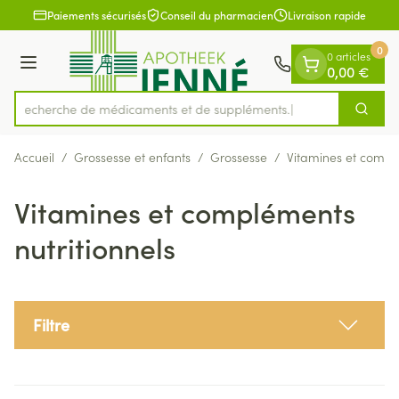
Diapositive 1 de 1
Aller au contenu
Paiements sécurisés
Conseil du pharmacien
Livraison rapide
0
0 articles
Menu
0,00 €
Recherche de médicame
Cherch
Rechercher
Accueil
/
Grossesse et enfants
/
Grossesse
/
Vitamines et complé
Vitamines et compléments
nutritionnels
Filtre