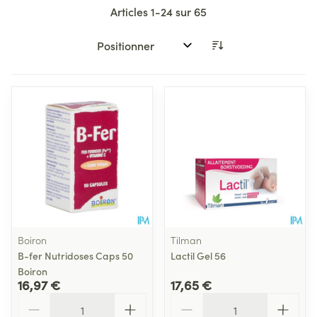
Articles
1
-
24
sur
65
Trier par:
Boiron
Tilman
B-fer Nutridoses Caps 50
Lactil Gel 56
Boiron
16,97 €
17,65 €
Quantité
Quantité