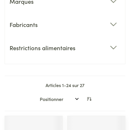
Marques
filter
Fabricants
filter
Restrictions alimentaires
filter
Articles
1
-
24
sur
27
Trier par: