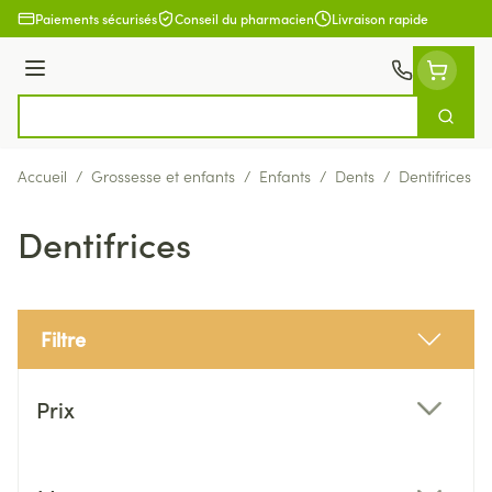
Aller au contenu
Paiements sécurisés
Conseil du pharmacien
Livraison rapide
Menu
Cherch
Rechercher
Accueil
/
Grossesse et enfants
/
Enfants
/
Dents
/
Dentifrices
Dentifrices
Filtre
Passer à la liste des produits
Prix
filter