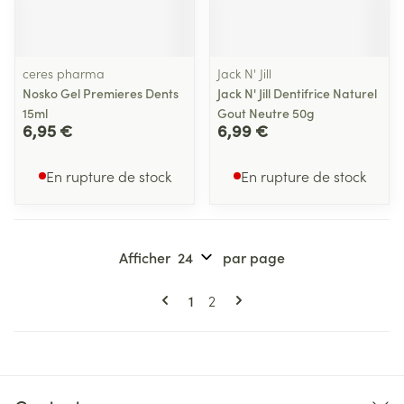
ceres pharma
Jack N' Jill
Nosko Gel Premieres Dents
Jack N' Jill Dentifrice Naturel
15ml
Gout Neutre 50g
6,95 €
6,99 €
En rupture de stock
En rupture de stock
Afficher
par page
Pages
Vous lisez actuellement la page
Page
1
2