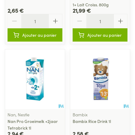
1+ Lait Croiss. 800g
2,65 €
21,99 €
Quantité
Quantité
Ajouter au panier
Ajouter au panier
Nan, Nestle
Bambix
Nan Pro Groeimelk +2jaar
Bambix Rice Drink 1l
Tetrabrick 1l
2,94 €
2,58 €