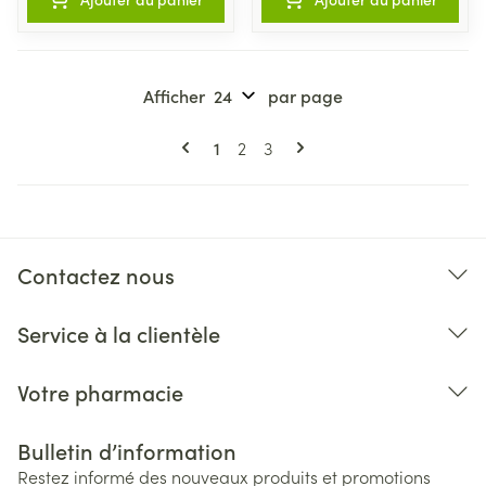
Afficher
par page
Pages
Vous lisez actuellement la page
Page
Page
1
2
3
Contactez nous
Service à la clientèle
Votre pharmacie
Bulletin d’information
Restez informé des nouveaux produits et promotions