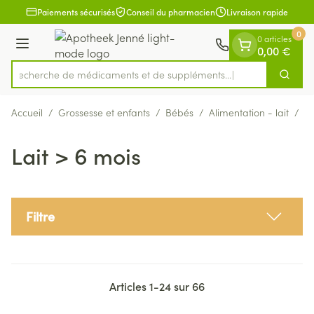
Diapositive 1 de 1
Aller au contenu
Paiements sécurisés
Conseil du pharmacien
Livraison rapide
0
0 articles
Menu
0,00 €
Recherche de médicaments et de
Cherch
Rechercher
Accueil
/
Grossesse et enfants
/
Bébés
/
Alimentation - lait
/
La
Lait > 6 mois
Filtre
Articles
1
-
24
sur
66