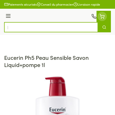
Aller au contenu
Paiements sécurisés
Conseil du pharmacien
Livraison rapide
Menu
Cherch
Rechercher
Eucerin Ph5 Peau Sensible Savon
Liquid+pompe 1l