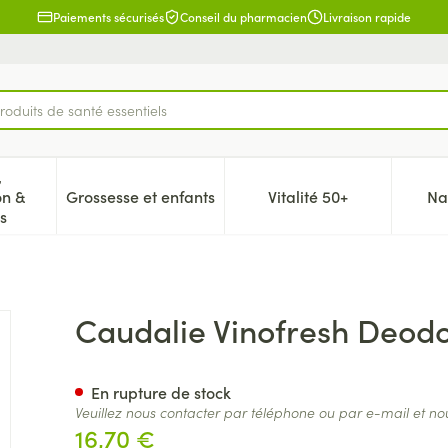
Paiements sécurisés
Conseil du pharmacien
Livraison rapide
roduits de santé essentiels
,
on &
Grossesse et enfants
Vitalité 50+
Na
 la catégorie Beauté, soins et hygiène
icher le sous-menu pour la catégorie Régime, alimentation & 
Afficher le sous-menu pour la catégorie Gr
Afficher le sous-me
s
t Naturel Stick 50g
Caudalie Vinofresh Deodo
En rupture de stock
Veuillez nous contacter par téléphone ou par e-mail et no
16,70 €