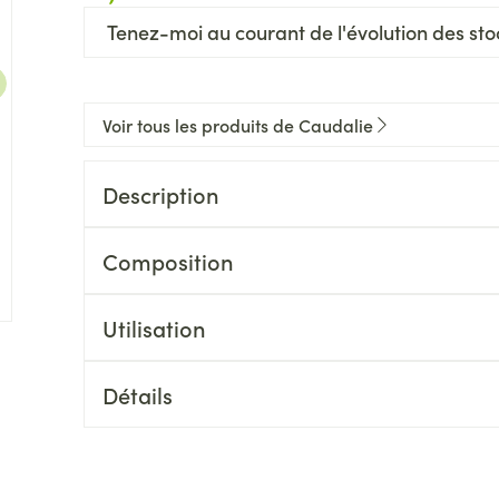
Tenez-moi au courant de l'évolution des stoc
Voir tous les produits de Caudalie
Description
Composition
INGREDIENTS : BUTYLENE GLYCOL, GLYCERIN,
POLYGLYCERYL-4 CAPRATE, POLYGLYCERYL-6 C
Utilisation
VINIFERA (GRAPE) FRUIT WATER, EUCALYPTUS G
Pour un maximum d'efficacité, appliquer quotidi
VITIS VINIFERA (GRAPE) JUICE, CITRIC ACID, 
e
arger image
propre et sèche.
(270/030)
Détails
CNK
4274932