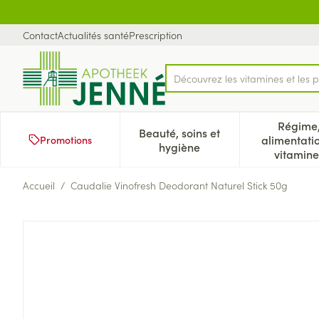
Aller au contenu
Diapositive 1 de 1
Contact
Actualités santé
Prescription
Découvrez les vitamines et les p
Rechercher
Régime
Beauté, soins et
alimentati
Promotions
Afficher le sous-menu pour
Aff
hygiène
vitamine
Accueil
/
Caudalie Vinofresh Deodorant Naturel Stick 50g
Caudalie Vinofresh Deodoran