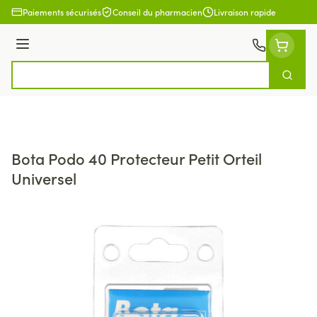
Aller au contenu
Paiements sécurisés
Conseil du pharmacien
Livraison rapide
Menu
Cherch
Rechercher
Bota Podo 40 Protecteur Petit Orteil
Universel