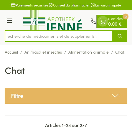
Diapositive 1 de 1
Aller au contenu
Paiements sécurisés
Conseil du pharmacien
Livraison rapide
0
0 articles
Menu
0,00 €
Recherche de médicaments e
Cherch
Rechercher
Accueil
/
Animaux et insectes
/
Alimentation animale
/
Chat
Chat
Filtre
Articles
1
-
24
sur
277