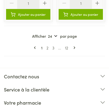
Ajouter au panier
Ajouter au panier
Afficher
par page
Pages
Vous lisez actuellement la page
Page
Page
Page
1
2
3
...
12
Contactez nous
Service à la clientèle
Votre pharmacie