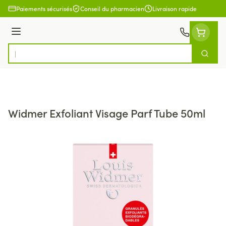
Aller au contenu
Paiements sécurisés
Conseil du pharmacien
Livraison rapide
Menu
Cherch
Rechercher
Widmer Exfoliant Visage Parf Tube 50ml