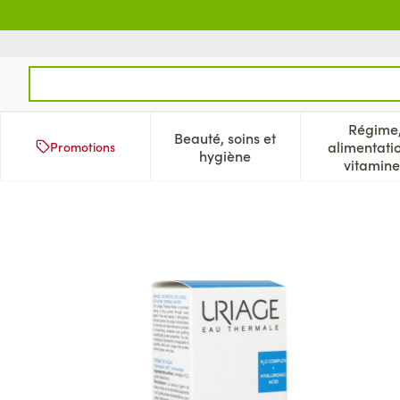
Aller au contenu
Rechercher
Régime
Beauté, soins et
alimentati
Promotions
Afficher le sous-menu pour
Aff
hygiène
vitamine
Uriage Eau Thermale Creme