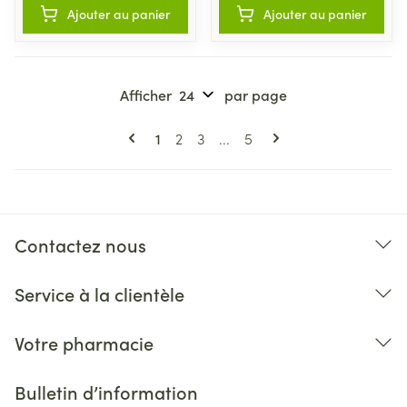
Ajouter au panier
Ajouter au panier
Afficher
par page
Pages
Vous lisez actuellement la page
Page
Page
Page
1
2
3
...
5
Contactez nous
Service à la clientèle
Votre pharmacie
Bulletin d’information