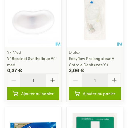
VF Med
Dialex
Vf Bassinet Synthetique Vf-
Easyflow Prolongateur A
med
Cotrole Debit+syte Y 1
0,37 €
3,06 €
Quantité
Quantité
Ajouter au panier
Ajouter au panier