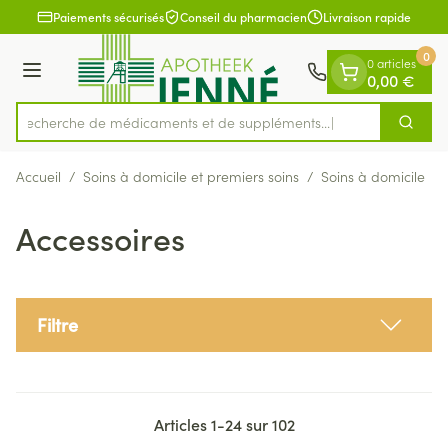
Diapositive 1 de 1
Aller au contenu
Paiements sécurisés
Conseil du pharmacien
Livraison rapide
0
0 articles
Menu
0,00 €
Recherche de médicaments et
Cherch
Rechercher
Accueil
/
Soins à domicile et premiers soins
/
Soins à domicile
/
Accessoires
Filtre
Articles
1
-
24
sur
102