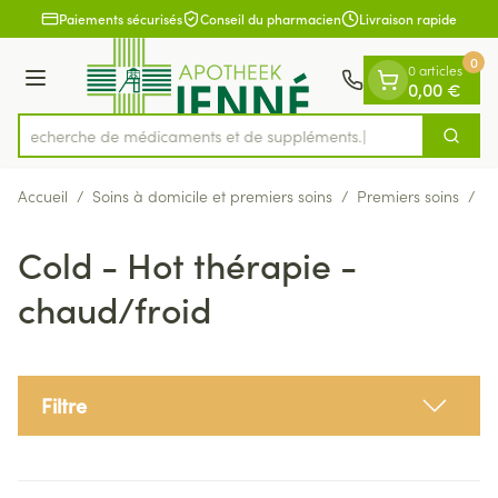
Diapositive 1 de 1
Aller au contenu
Paiements sécurisés
Conseil du pharmacien
Livraison rapide
0
0 articles
Menu
0,00 €
Recherche de médicamen
Cherch
Rechercher
Accueil
/
Soins à domicile et premiers soins
/
Premiers soins
/
C
Cold - Hot thérapie -
chaud/froid
Filtre