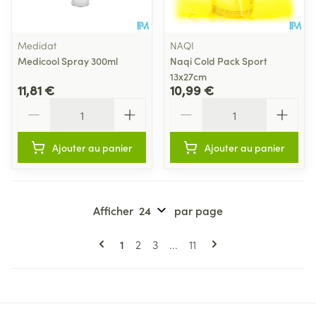
Medidat
NAQI
Medicool Spray 300ml
Naqi Cold Pack Sport
13x27cm
11,81 €
10,99 €
Quantité
Quantité
Ajouter au panier
Ajouter au panier
Afficher
par page
Pages
Vous lisez actuellement la page
Page
Page
Page
1
2
3
...
11