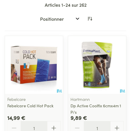
Articles
1
-
24
sur
262
Trier par:
Febelcare
Hartmann
Febelcare Cold Hot Pack
Dp Active Coolfix 6cmx4m 1
P/s
14,99 €
9,89 €
Quantité
Quantité