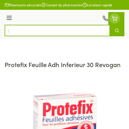
Aller au contenu
Paiements sécurisés
Conseil du pharmacien
Livraison rapide
Menu
Cherch
Rechercher
Protefix Feuille Adh Inferieur 30 Revogan