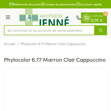
Diapositive 1 de 1
Aller au contenu
Paiements sécurisés
Conseil du pharmacien
Livraison rapide
0
0 articles
Menu
0,00 €
rez les vitamines et les produits de santé essentiels
Cherch
Rechercher
Accueil
/
Phytocolor 6.77 Marron Clair Cappuccino
Phytocolor 6.77 Marron Clair Cappuccino