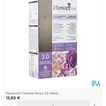
Longueur
177 mm
- Cas 2 : cheveux déjà colorés, retouche des racines
:
Profondeur
60 mm
Température ambiante (15°C -
Préservation
25°C)
Flowertint Chatain Fonce 3.0 140ml
13,80 €
Quantité