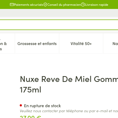
Paiements sécurisés
Conseil du pharmacien
Livraison rapide
,
on &
Grossesse et enfants
Vitalité 50+
Na
 la catégorie Beauté, soins et hygiène
icher le sous-menu pour la catégorie Régime, alimentation & 
Afficher le sous-menu pour la catégorie Gr
Afficher le sous-me
s
 Gourmand Nouris. 175ml
Nuxe Reve De Miel Gomm
175ml
En rupture de stock
Veuillez nous contacter par téléphone ou par e-mail et no
27,00 €