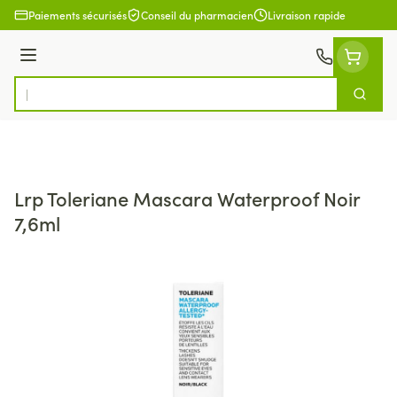
Aller au contenu
Paiements sécurisés
Conseil du pharmacien
Livraison rapide
Menu
Cherch
Rechercher
Lrp Toleriane Mascara Waterproof Noir
7,6ml