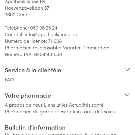
Apotheek Jenné BV
Hoevenzavellaan 57
3600
Genk
Téléphone:
089 38 25 24
Courriel:
info@
apotheekjenne.be
Numéro de licence:
711608
Pharmacien responsable:
Maarten Timmerman
Numéro TVA:
BE0414811491
Service à la clientèle
FAQ
Votre pharmacie
A propos de nous
Liens utiles
Actualités santé
Pharmacien de garde
Prescription
Tarifs des soins
Bulletin d’information
Restez informé des nouveaux produits et promotions