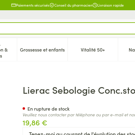
Paiements sécurisés
Conseil du pharmacien
Livraison rapide
,
on &
Grossesse et enfants
Vitalité 50+
Na
 la catégorie Beauté, soins et hygiène
icher le sous-menu pour la catégorie Régime, alimentation & 
Afficher le sous-menu pour la catégorie Gr
Afficher le sous-me
s
Bouton Correct.imp.15ml
Lierac Sebologie Conc.st
En rupture de stock
Veuillez nous contacter par téléphone ou par e-mail et no
19,86 €
Tenez-moi au courant de l'évolution des stoc