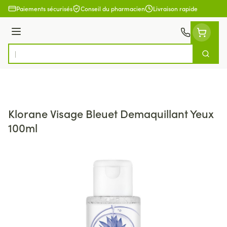
Aller au contenu
Paiements sécurisés
Conseil du pharmacien
Livraison rapide
Menu
Cherch
Rechercher
Klorane Visage Bleuet Demaquillant Yeux
100ml