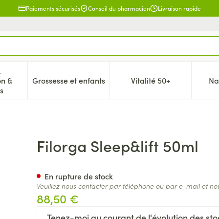
Paiements sécurisés
Conseil du pharmacien
Livraison rapide
,
on &
Grossesse et enfants
Vitalité 50+
Na
 la catégorie Beauté, soins et hygiène
icher le sous-menu pour la catégorie Régime, alimentation & 
Afficher le sous-menu pour la catégorie Gr
Afficher le sous-me
s
Filorga Sleep&lift 50ml
En rupture de stock
Veuillez nous contacter par téléphone ou par e-mail et no
88,50 €
Tenez-moi au courant de l'évolution des stoc