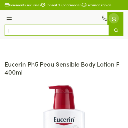
Aller au contenu
Paiements sécurisés
Conseil du pharmacien
Livraison rapide
Menu
Cherch
Rechercher
Eucerin Ph5 Peau Sensible Body Lotion F
400ml