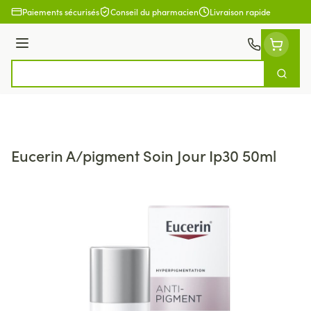
Aller au contenu
Paiements sécurisés
Conseil du pharmacien
Livraison rapide
Menu
Cherch
Rechercher
Eucerin A/pigment Soin Jour Ip30 50ml