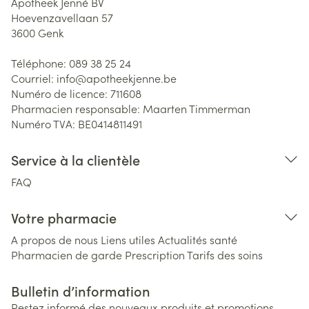
Apotheek Jenné BV
Hoevenzavellaan 57
3600
Genk
Téléphone:
089 38 25 24
Courriel:
info@
apotheekjenne.be
Numéro de licence:
711608
Pharmacien responsable:
Maarten Timmerman
Numéro TVA:
BE0414811491
Service à la clientèle
FAQ
Votre pharmacie
A propos de nous
Liens utiles
Actualités santé
Pharmacien de garde
Prescription
Tarifs des soins
Bulletin d’information
Restez informé des nouveaux produits et promotions