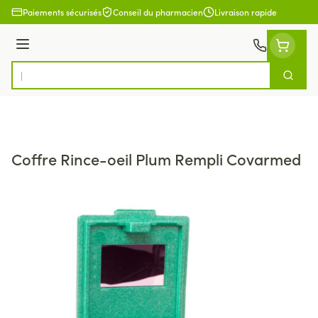
Aller au contenu
Paiements sécurisés
Conseil du pharmacien
Livraison rapide
Menu
Cherch
Rechercher
Coffre Rince-oeil Plum Rempli Covarmed