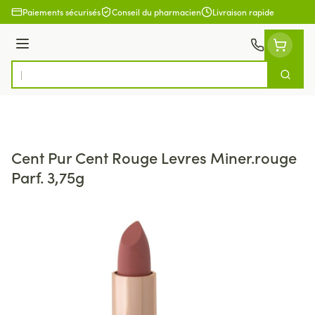
Aller au contenu
Paiements sécurisés
Conseil du pharmacien
Livraison rapide
Menu
Cherch
Rechercher
Cent Pur Cent Rouge Levres Miner.rouge
Parf. 3,75g