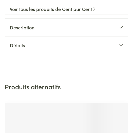
Voir tous les produits de Cent pur Cent
Description
Détails
Produits alternatifs
Il est possible de naviguer entre les éléments du carrousel 
Appuyer sur pour sauter le carrousel
Appuyez sur cette touche pour accéder à la navigation en 