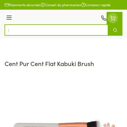
Aller au contenu
Paiements sécurisés
Conseil du pharmacien
Livraison rapide
Menu
Cherch
Rechercher
Cent Pur Cent Flat Kabuki Brush