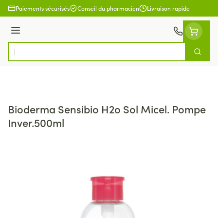
Aller au contenu
Paiements sécurisés
Conseil du pharmacien
Livraison rapide
Menu
Cherch
Rechercher
Bioderma Sensibio H2o Sol Micel. Pompe
Inver.500ml