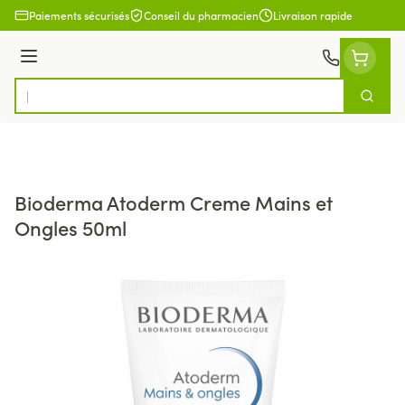
Aller au contenu
Paiements sécurisés
Conseil du pharmacien
Livraison rapide
Menu
Cherch
Rechercher
Bioderma Atoderm Creme Mains et
Ongles 50ml