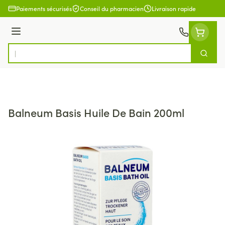
Aller au contenu
Paiements sécurisés
Conseil du pharmacien
Livraison rapide
Menu
Cherch
Rechercher
Balneum Basis Huile De Bain 200ml