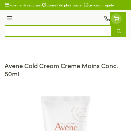
Aller au contenu
Paiements sécurisés
Conseil du pharmacien
Livraison rapide
Menu
Cherch
Rechercher
Avene Cold Cream Creme Mains Conc.
50ml