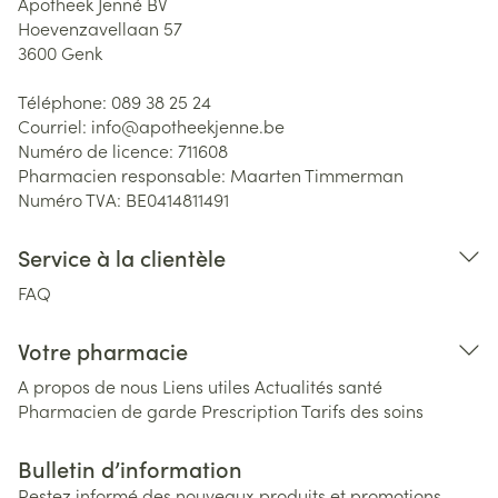
Apotheek Jenné BV
Hoevenzavellaan 57
3600
Genk
Téléphone:
089 38 25 24
Courriel:
info@
apotheekjenne.be
Numéro de licence:
711608
Pharmacien responsable:
Maarten Timmerman
Numéro TVA:
BE0414811491
Service à la clientèle
FAQ
Votre pharmacie
A propos de nous
Liens utiles
Actualités santé
Pharmacien de garde
Prescription
Tarifs des soins
Bulletin d’information
Restez informé des nouveaux produits et promotions