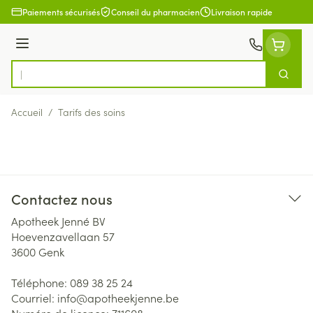
Aller au contenu
Paiements sécurisés
Conseil du pharmacien
Livraison rapide
Menu
Cherch
Rechercher
Accueil
/
Tarifs des soins
Contactez nous
Apotheek Jenné BV
Hoevenzavellaan 57
3600
Genk
Téléphone:
089 38 25 24
Courriel:
info@
apotheekjenne.be